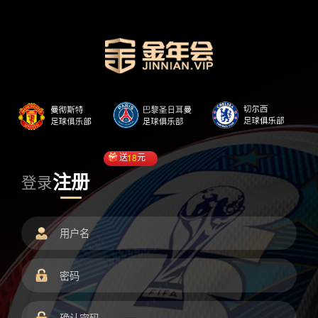
送
18
元
注册
登录