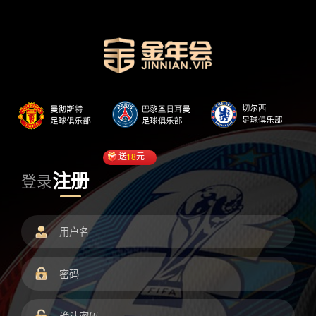
送
18
元
注册
登录