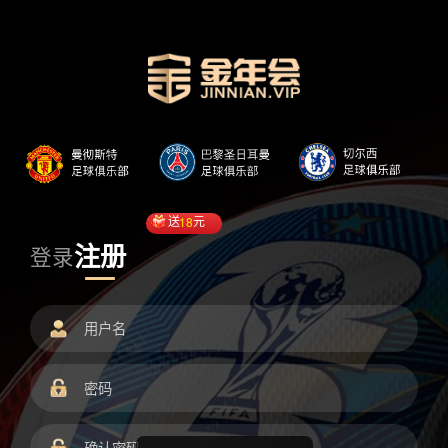
送
18
元
注册
登录