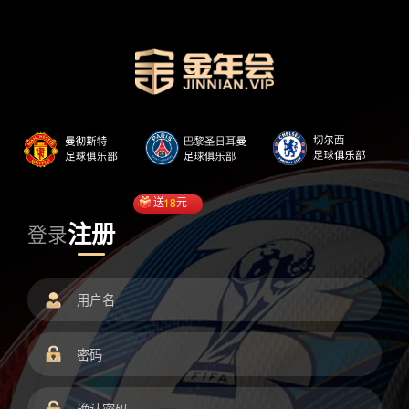
送
18
元
注册
登录