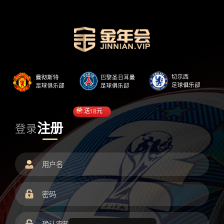
送
18
元
注册
登录