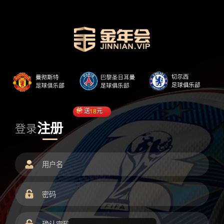
送
18
元
注册
登录