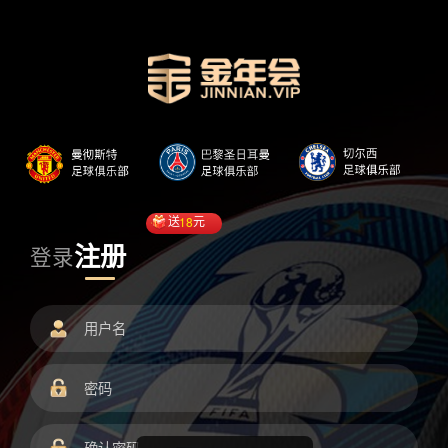
送
18
元
注册
登录